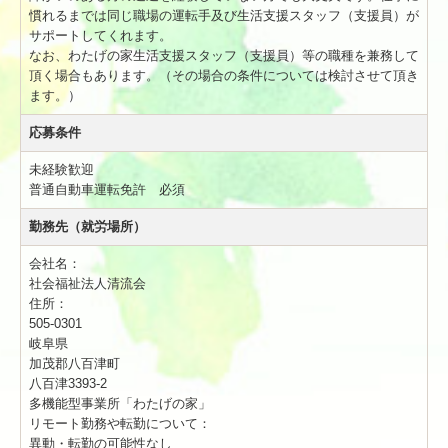
慣れるまでは同じ職場の運転手及び生活支援スタッフ（支援員）が
行事の紹介
サポートしてくれます。
なお、わたげの家生活支援スタッフ（支援員）等の職種を兼務して
職員採用
頂く場合もあります。（その場合の条件については検討させて頂き
ます。）
募集要項 生活支援員【正職員】
応募条件
募集要項 看護師【正職員】
未経験歓迎
募集要項 調理員【正職員】
普通自動車運転免許 必須
勤務先（就労場所）
募集要項 運転手【契約職員】
会社名：
問い合わせ
社会福祉法人清流会
住所：
木造施設の紹介
505-0301
岐阜県
加茂郡八百津町
八百津3393-2
多機能型事業所「わたげの家」
リモート勤務や転勤について：
異動・転勤の可能性なし