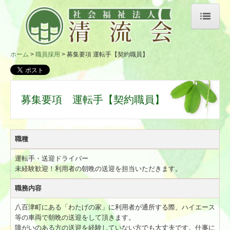
ホーム
ホーム
職員採用
募集要項 運転手【契約職員】
法人概要
情報公開
募集要項 運転手【契約職員】
事業所紹介
事業所 白川町
職種
事業所 八百津町
運転手・送迎ドライバー
未経験歓迎！利用者の朝晩の送迎を担当いただきます。
事業所 美濃加茂市
職務内容
製品紹介（炭製品）
八百津町にある「わたげの家」に利用者が通所する際、ハイエース
製品紹介（竹製品）
等の車両で朝晩の送迎をして頂きます。
障がいのある方の送迎を経験していない方でも大丈夫です。仕事に