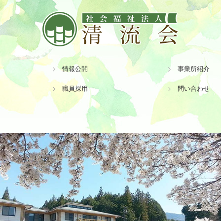
情報公開
事業所紹介
職員採用
問い合わせ
事業所 白川町
事業所 八百津町
事業所 美濃加茂
募集要項 生活支援員【正職員】
募集要項 看護師【正職員】
募集要項 調理員【正職員】
募集要項 運転手【契約職員】