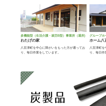
多機能型（生活介護・就労B型）事業所（通所)
グループホ
わたげの家
ホーム八
八百津町を中心に障がいをもった方が通ってお
八百津町を
り、毎日作業をしています。
り、毎日作