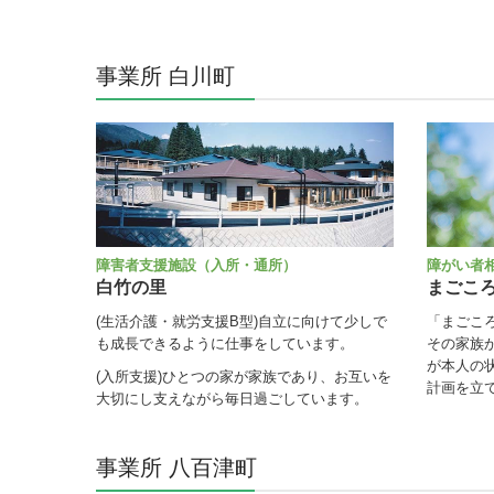
事業所 白川町
障害者支援施設（入所・通所）
障がい者
白竹の里
まごこ
(生活介護・就労支援B型)自立に向けて少しで
「まごこ
も成長できるように仕事をしています。
その家族
が本人の
(入所支援)
ひとつの家が家族であり、お互いを
計画を立
大切にし支えながら毎日過ごしています。
事業所 八百津町