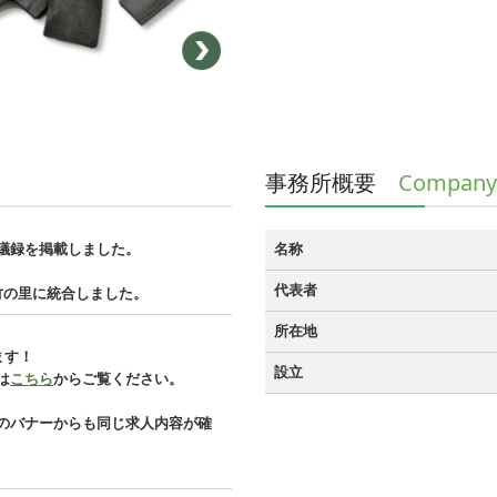
Company
事務所概要
推進会議録を掲載しました。
名称
代表者
白竹の里に統合しました。
所在地
ます！
設立
は
こちら
からご覧ください。
のバナーからも同じ求人内容が確