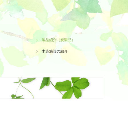
製品紹介（炭製品）
木造施設の紹介
市