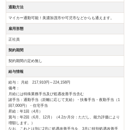
通勤方法
マイカー通勤可能！美濃加茂市や可児市などからも通えます。
雇用形態
正社員
契約期間
契約期間の定め無し
給与情報
給与：
月給 217,910円～224,158円
備考：
月給には特殊業務手当及び処遇改善手当含む
諸手当：通勤手当（距離に応じて支給）・扶養手当・夜勤手当（1
回7,000円）・住宅手当
昇給：年1回（4月）
賞与：年2回（6月、12月）（4.2か月分：ただし、能力評価により
増額します。）
なお、これとは別に2月に処遇改善手当を、3月に特別処遇改善手