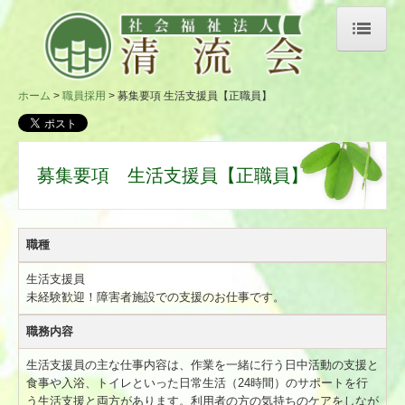
ホーム
ホーム
職員採用
募集要項 生活支援員【正職員】
法人概要
情報公開
募集要項 生活支援員【正職員】
事業所紹介
事業所 白川町
職種
事業所 八百津町
生活支援員
未経験歓迎！障害者施設での支援のお仕事です。
事業所 美濃加茂市
職務内容
製品紹介（炭製品）
生活支援員の主な仕事内容は、作業を一緒に行う日中活動の支援と
製品紹介（竹製品）
食事や入浴、トイレといった日常生活（24時間）のサポートを行
う生活支援と両方があります。利用者の方の気持ちのケアをしなが