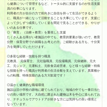
ら健康について管理するなど、トータル的に支援するのが生活支援
行事の紹介
員の仕事になります。
利用者の方が自分の力で前向きに自信を持って生活ができるよう
職員採用
に、職員が一緒になって活動することを大事にしています。支援に
よって少しずつ成長していく姿を間近で見ることができる、やりが
募集要項 生活支援員【正職員】
いのある仕事です。
◎「療育」（治療＋教育）を重視した支援
募集要項 看護師【正職員】
たくさんある障がい者施設の中でも、教育的要素が強いので、教育
分野・保育分野での就職をお考えの方、ご経験がある方も、十分実
募集要項 調理員【正職員】
力を発揮していただけます。
募集要項 運転手【契約職員】
◎多彩な経験・技能を持つ職員
元教員、 元保育士、 元社協職員、元役場職員、元保健師、元大
問い合わせ
工、元シェフ、元運転土、元飲食店経営者、など様々な経験・特殊
な技能を持った職員が利用者の生活全般を支えています。異業種か
らの転職、特殊技能のある方大歓迎です！
木造施設の紹介
◎温かく健康的な職場環境
施設は旧小学校の跡地に建てられており、地域の中でも一番日当た
りの良い場所です。大自然に囲まれた建物は木を中心に造られてお
り、ナチュラルでアウトドアが好きな方には気持ちの良い環境と
なっています。